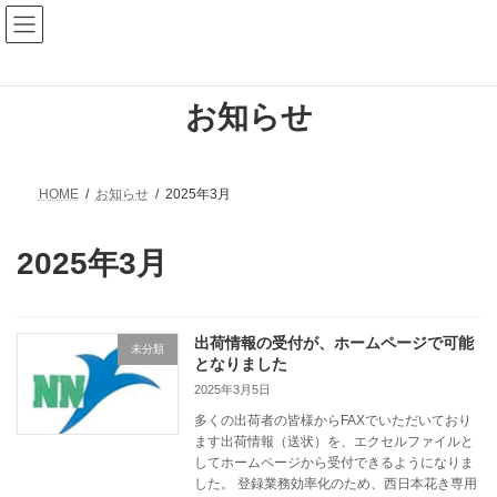
コ
ナ
ン
ビ
テ
ゲ
ン
ー
ツ
シ
へ
ョ
お知らせ
ス
ン
キ
に
ッ
移
プ
動
HOME
お知らせ
2025年3月
2025年3月
出荷情報の受付が、ホームページで可能
未分類
となりました
2025年3月5日
多くの出荷者の皆様からFAXでいただいており
ます出荷情報（送状）を、エクセルファイルと
してホームページから受付できるようになりま
した。 登録業務効率化のため、西日本花き専用