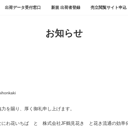
出荷データ受付窓口
新規 出荷者登録
売立閲覧サイト申込
お知らせ
nihonkaki
協力を賜り、厚く御礼申し上げます。
なにわ花いちば と 株式会社JF鶴見花き と花き流通の効率