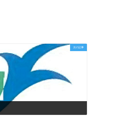
次の記事
！