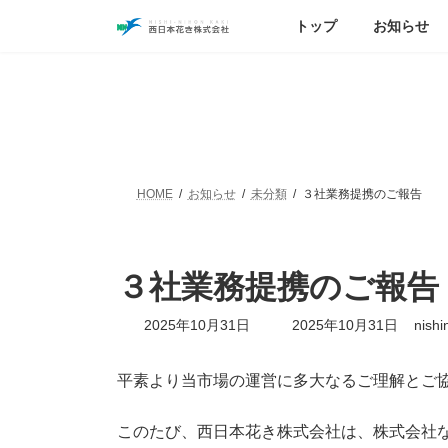
コ
ナ
トップ
お知らせ
ン
ビ
テ
ゲ
ン
ー
ツ
シ
へ
ョ
ス
ン
キ
に
ッ
移
HOME
お知らせ
未分類
３社業務提携のご報告
プ
動
３社業務提携のご報告
最
2025年10月31日
2025年10月31日
nishi
終
更
新
平素より当市場の運営に多大なるご理解とご
日
時
このたび、西日本花き株式会社は、株式会社
: