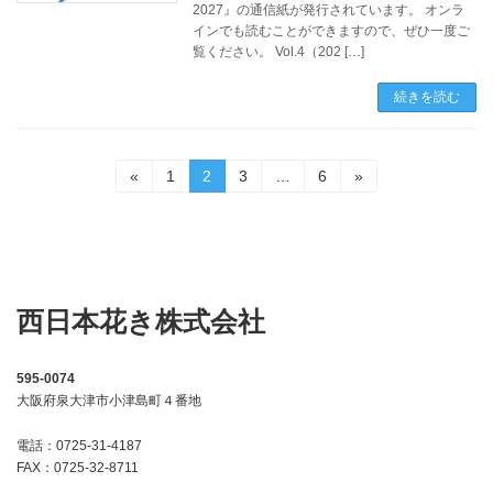
2027』の通信紙が発行されています。 オンラ
インでも読むことができますので、ぜひ一度ご
覧ください。 Vol.4（202 […]
続きを読む
投
固
固
固
固
«
1
2
3
…
6
»
定
定
定
定
稿
ペ
ペ
ペ
ペ
ー
ー
ー
ー
の
ジ
ジ
ジ
ジ
ペ
西日本花き株式会社
ー
ジ
595-0074
送
大阪府泉大津市小津島町４番地
り
電話：0725-31-4187
FAX：0725-32-8711